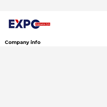
Company info
EXPO Katowice S.A. w likwidacji
al. Korfantego 51/46
40-160 Katowice
NIP: 634 241 26 02
REGON: 277499654
Useful links
Privacy policy