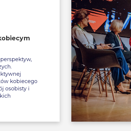
kobiecym
 perspektyw,
zych.
ektywnej
tów kobiecego
j osobisty i
kich