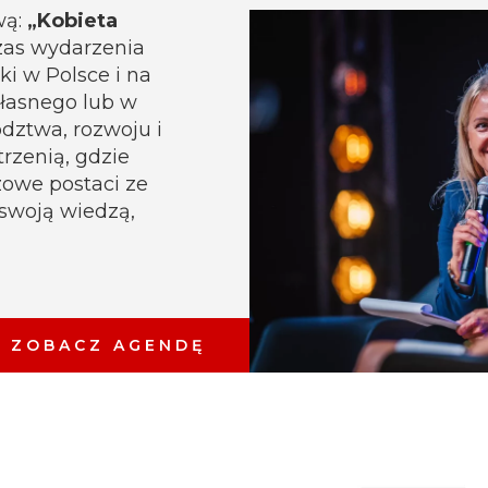
wą:
„Kobieta
as wydarzenia
i w Polsce i na
własnego lub w
ództwa, rozwoju i
trzenią, gdzie
czowe postaci ze
ę swoją wiedzą,
ZOBACZ AGENDĘ