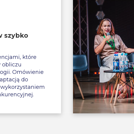
w szybko
cjami, które
 obliczu
logii. Omówienie
aptacją do
i wykorzystaniem
kurencyjnej.