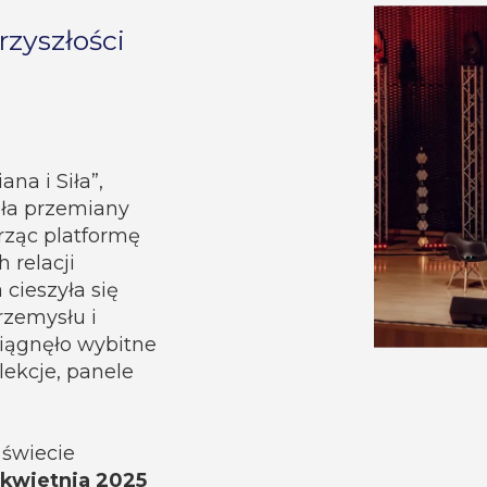
rzyszłości
na i Siła”,
iła przemiany
rząc platformę
 relacji
cieszyła się
rzemysłu i
iągnęło wybitne
elekcje, panele
 świecie
 kwietnia 2025