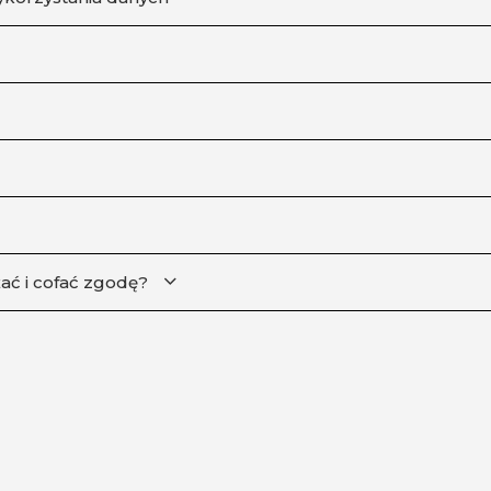
żać i cofać zgodę?