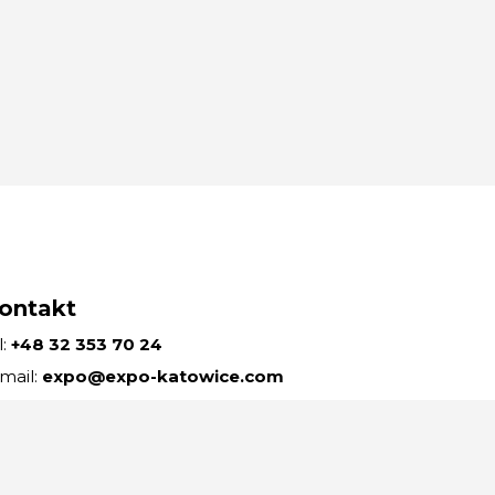
ontakt
l:
+48 32 353 70 24
mail:
expo@expo-katowice.com
sługa płatności: