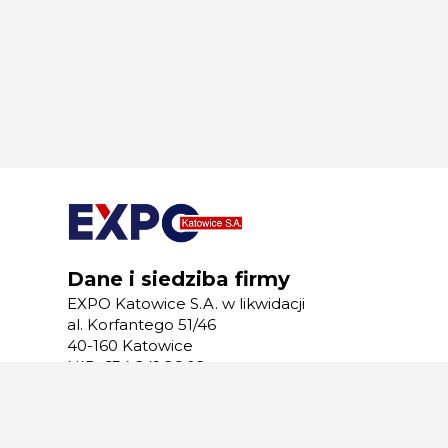
Dane i siedziba firmy
EXPO Katowice S.A. w likwidacji
al. Korfantego 51/46
40-160 Katowice
NIP: 634 241 26 02
REGON: 277499654